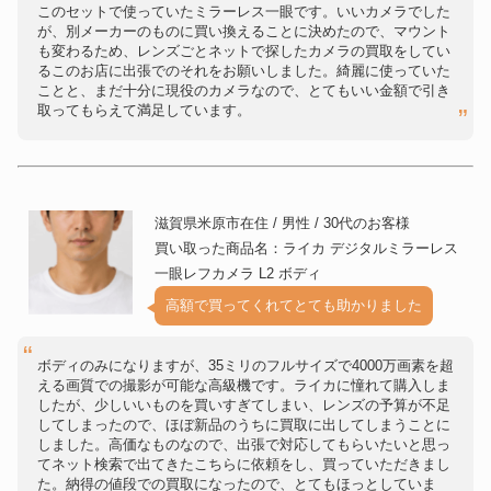
カメラ
M35mm F1.4 ASPH. 11726 ブ
このセットで使っていたミラーレス一眼です。いいカメラでした
ラック
が、別メーカーのものに買い換えることに決めたので、マウント
Leica (ライカ) ズミルックス
も変わるため、レンズごとネットで探したカメラの買取をしてい
カメラ
M35mm F1.4 ASPH. 11726 ブ
るこのお店に出張でのそれをお願いしました。綺麗に使っていた
ラック
ことと、まだ十分に現役のカメラなので、とてもいい金額で引き
HASSELBLAD (ハッセルブラッ
取ってもらえて満足しています。
カメラ
ド) XCD 25mm F2.5 V
SONY (ソニー) α7C II ボディ
カメラ
ILCE-7CM2 S シルバー
Canon (キヤノン) EOS RP
カメラ
RF24-105 IS STM レンズキット
滋賀県米原市在住 / 男性 / 30代のお客様
OM SYSTEM（オーエムシステ
買い取った商品名：ライカ デジタルミラーレス
ム） M.ZUIKO DIGITAL ED
カメラ
一眼レフカメラ L2 ボディ
150-400mm F4.5 TC1.25x IS
PRO
高額で買ってくれてとても助かりました
ボディのみになりますが、35ミリのフルサイズで4000万画素を超
える画質での撮影が可能な高級機です。ライカに憧れて購入しま
したが、少しいいものを買いすぎてしまい、レンズの予算が不足
してしまったので、ほぼ新品のうちに買取に出してしまうことに
しました。高価なものなので、出張で対応してもらいたいと思っ
てネット検索で出てきたこちらに依頼をし、買っていただきまし
た。納得の値段での買取になったので、とてもほっとしていま