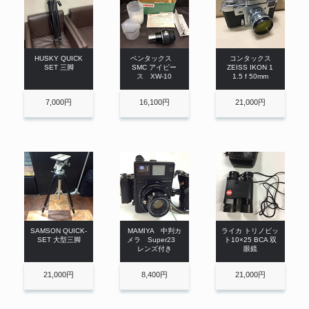
HUSKY QUICK
ペンタックス
コンタックス
SET 三脚
SMC アイピー
ZEISS IKON 1
ス XW-10
1.5 f 50mm
7,000円
16,100円
21,000円
SAMSON QUICK-
MAMIYA 中判カ
ライカ トリノビッ
SET 大型三脚
メラ Super23
ト10×25 BCA 双
レンズ付き
眼鏡
21,000円
8,400円
21,000円