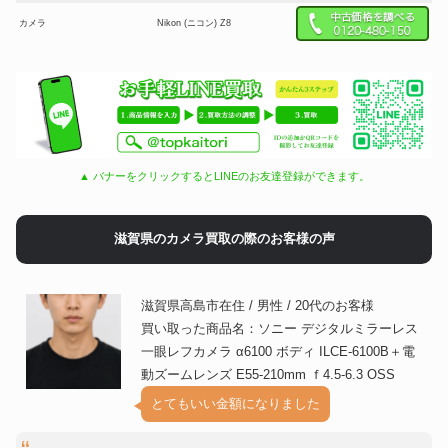
カメラ
Nikon (ニコン) Z8
カメラ
Leica (ライカ) Q3
Nikon (ニコン) Z f Z 40mm
カメラ
F2（Special Edition）レンズキ
ット
Canon (キヤノン) EOS R6 Mark
カメラ
II ボディ
▲ バナーをクリックするとLINEのお友達登録ができます。
FUJIFILM (フジフイルム)
カメラ
GFX100 II
滋賀県のカメラ買取の際のお客様の声
カメラ
Nikon (ニコン) Z9
SONY (ソニー) FX3 ボディ
カメラ
ILME-FX3
滋賀県高島市在住 / 男性 / 20代のお客様
FUJIFILM (フジフイルム) X-T5
カメラ
買い取った商品名：ソニー デジタルミラーレス
ボディ ブラック
一眼レフカメラ α6100 ボディ ILCE-6100B＋電
Canon (キヤノン) RF70-200mm
カメラ
F2.8L IS USM
動ズームレンズ E55-210mm ｆ4.5-6.3 OSS
SONY (ソニー) FE 24-70mm
とてもいい金額になりました
カメラ
F2.8 GM II SEL2470GM2
Leica (ライカ) ズミルックス