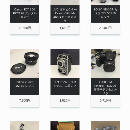
Canon IXY 160
JVC 日本ビクター
SONY NEX-5R カ
PC2196 デジタル
Everio GZ-HM-
メラ SEL55210
カメラ
460G ビデオカメ
レンズ
ラ
11,550円
1,610円
29,400円
Nikon 20mm
リコーフレックス
FUJIFILM
1:2.8D レンズ
モデル7 二眼レフ
FinePix S3200
高倍率デジタルカ
メラ
7,700円
1,610円
3,710円