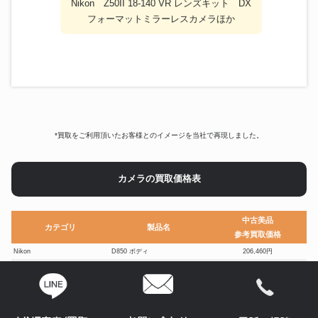
Nikon Z50II 18-140 VR レンズキット DX
フォーマットミラーレスカメラほか
*買取をご利用頂いたお客様とのイメージを当社で再現しました。
カメラの買取価格表
中古美品
カテゴリ
製品名
参考買取価格
Nikon
D850 ボディ
206,460円
ノクティルックス レンズ M
Leica
546,600円
50mm F0.95
LX GOLD SMC PENTAX 1：1.2
PENTAX
252,600円
50mm